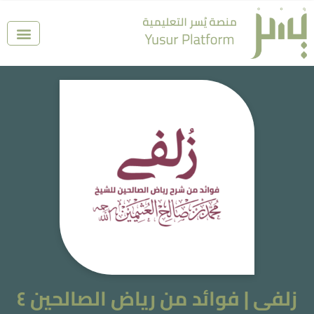
زلفى | فوائد من رياض الصالحين ٤